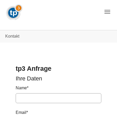
Skip to main navigation
Skip to main content
Skip to page footer
You are here:
Kontakt
tp3 Anfrage
Ihre Daten
Name
*
Email
*