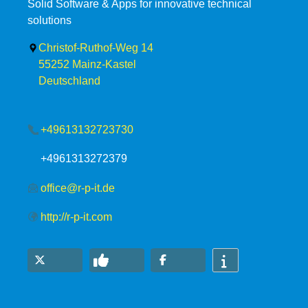
Solid Software & Apps for innovative technical
solutions
Christof-Ruthof-Weg 14
55252
Mainz-Kastel
Deutschland
+49613132723730
+4961313272379
office@r-p-it.de
http://r-p-it.com