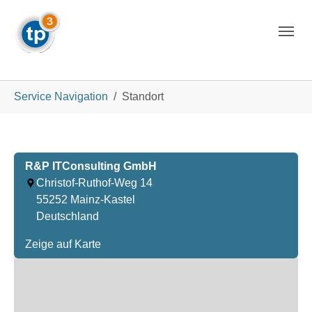
Skip to main navigation
Skip to main content
Skip to page footer
You are here:
Service Navigation
Standort
R&P ITConsulting GmbH
Christof-Ruthof-Weg 14
55252
Mainz-Kastel
Deutschland
Zeige auf Karte