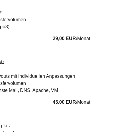
z
nsfervolumen
ypo3)
29,00 EUR
/Monat
tz
outs mit individuellen Anpassungen
nsfervolumen
enste Mail, DNS, Apache, VM
45,00 EUR
/Monat
platz