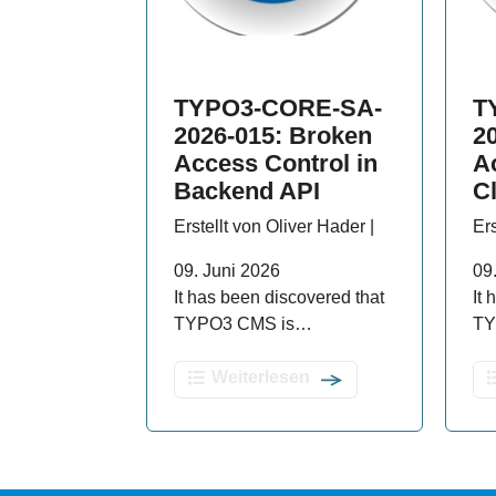
TYPO3-CORE-SA-
T
2026-015: Broken
2
Access Control in
A
Backend API
C
Erstellt von Oliver Hader |
Ers
09. Juni 2026
09
It has been discovered that
It
TYPO3 CMS is…
TY
Weiterlesen