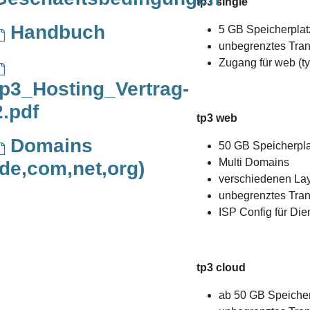
tp3 single
Handbuch
5 GB Speicherplat
unbegrenztes Tra
Zugang für web (t
tp3_Hosting_Vertrag-
2.pdf
tp3 web
Domains
50 GB Speicherpla
Multi Domains
(de,com,net,org)
verschiedenen Lay
unbegrenztes Tra
ISP Config für Di
tp3 cloud
ab 50 GB Speicher