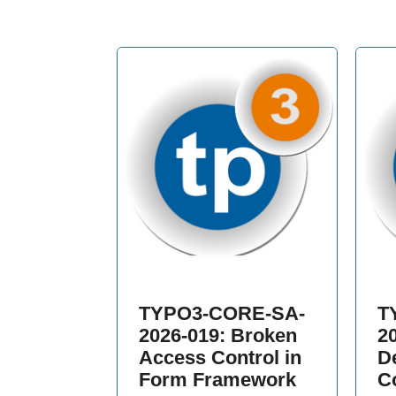
TYPO3-CORE-SA-
T
2026-019: Broken
2
Access Control in
De
Form Framework
C