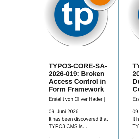
TYPO3-CORE-SA-
T
2026-019: Broken
2
Access Control in
De
Form Framework
C
Erstellt von Oliver Hader |
Ers
09. Juni 2026
09
It has been discovered that
It
TYPO3 CMS is…
TY