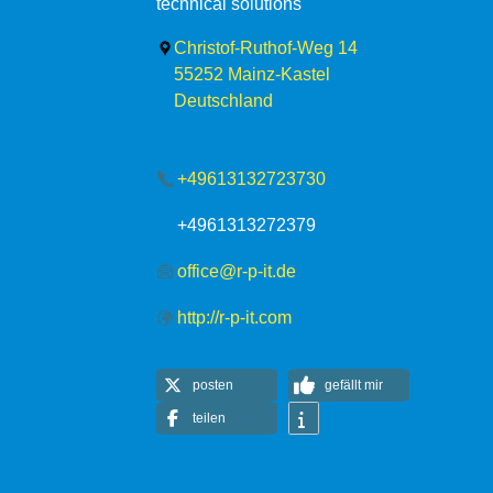
technical solutions
Christof-Ruthof-Weg 14
55252
Mainz-Kastel
Deutschland
+49613132723730
+4961313272379
office@r-p-it.de
http://r-p-it.com
posten
gefällt mir
teilen