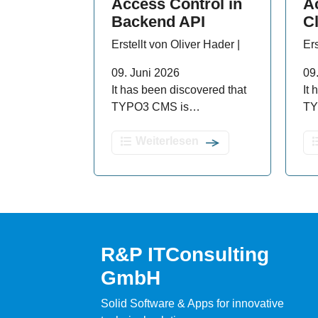
Access Control in
A
Backend API
C
Erstellt von Oliver Hader |
Ers
09. Juni 2026
09
It has been discovered that
It
TYPO3 CMS is…
TY
Weiterlesen
R&P ITConsulting
GmbH
Solid Software & Apps for innovative