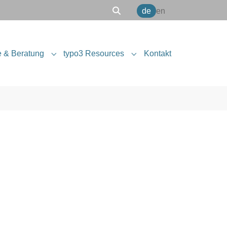
de
en
e & Beratung
typo3 Resources
Kontakt
r "Software Engineering"
Submenu for "Projekte & Beratung"
Submenu for "typo3 Reso