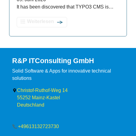
It has been discovered that TYPO3 CMS is…
Weiterlesen
R&P ITConsulting GmbH
Solid Software & Apps for innovative technical
solutions
Christof-Ruthof-Weg 14
55252
Mainz-Kastel
Deutschland
+49613132723730